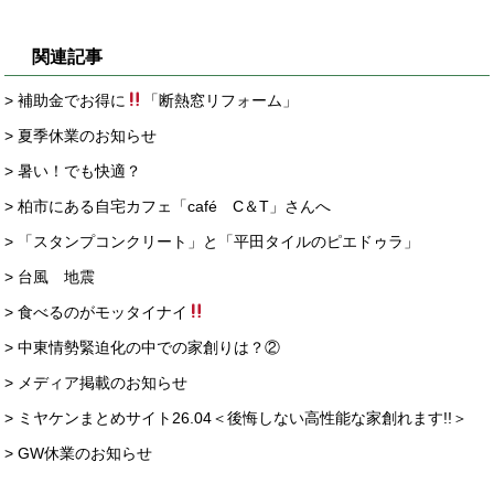
関連記事
> 補助金でお得に
「断熱窓リフォーム」
> 夏季休業のお知らせ
> 暑い！でも快適？
> 柏市にある自宅カフェ「café C＆T」さんへ
> 「スタンプコンクリート」と「平田タイルのピエドゥラ」
> 台風 地震
> 食べるのがモッタイナイ
> 中東情勢緊迫化の中での家創りは？②
> メディア掲載のお知らせ
> ミヤケンまとめサイト26.04＜後悔しない高性能な家創れます!!＞
> GW休業のお知らせ