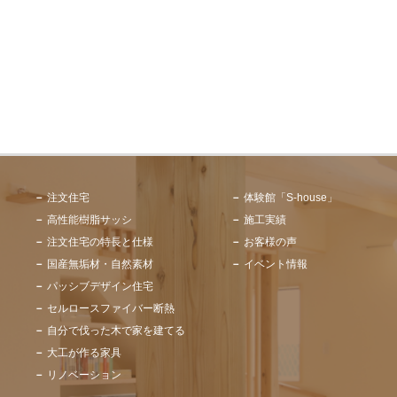
注文住宅
体験館「S-house」
高性能樹脂サッシ
施工実績
注文住宅の特長と仕様
お客様の声
国産無垢材・自然素材
イベント情報
パッシブデザイン住宅
セルロースファイバー断熱
自分で伐った木で家を建てる
大工が作る家具
リノベーション