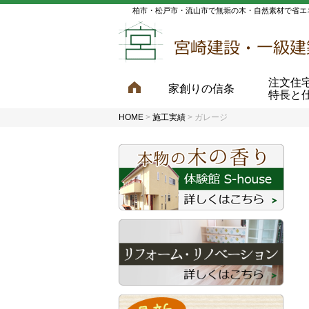
柏市・松戸市・流山市で無垢の木・自然素材で省エ
注文住
家創りの信条
特長と
HOME
>
施工実績
>
ガレージ