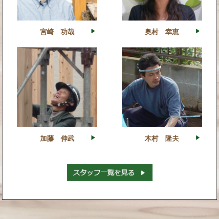
宮崎 功哉
奥村 幸恵
加藤 伸武
木村 隆夫