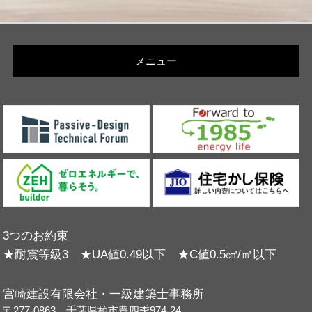
メニュー
3つのお約束
★耐震等級3 ★UA値0.49以下 ★C値0.5㎠/㎡以下
宮崎建設有限会社・一級建築士事務所
〒277-0863 千葉県柏市豊四季974-24