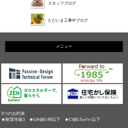
スタッフブログ
ただいま工事中ブログ
メニュー
3つのお約束
★耐震等級3 ★UA値0.49以下 ★C値0.5㎠/㎡以下