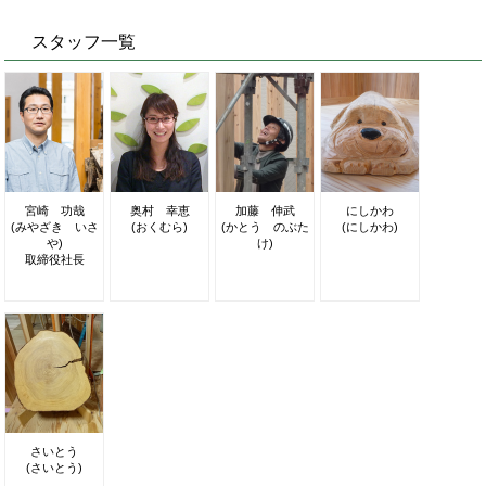
スタッフ一覧
宮崎 功哉
奥村 幸恵
加藤 伸武
にしかわ
(みやざき いさ
(おくむら)
(かとう のぶた
(にしかわ)
や)
け)
取締役社長
さいとう
(さいとう)