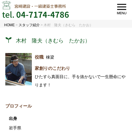
HOME
>
スタッフ紹介
>
木村 隆夫（きむら たかお）
木村 隆夫（きむら たかお）
役職
棟梁
家創りのこだわり
ひたすら真面目に、手を抜かないで一生懸命にや
ります！
プロフィール
出身
岩手県