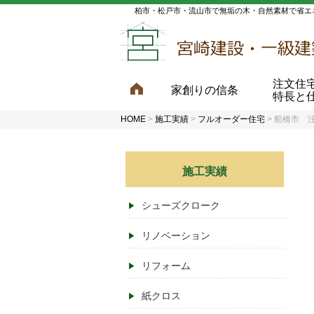
柏市・松戸市・流山市で無垢の木・自然素材で省エ
注文住
家創りの信条
特長と
HOME
>
施工実績
>
フルオーダー住宅
>
船橋市 注
施工実績
シューズクローク
リノベーション
リフォーム
紙クロス