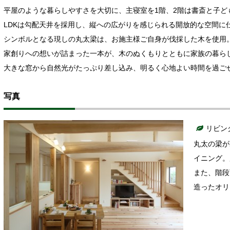
平屋のような暮らしやすさを大切に、主寝室を1階、2階は書斎と子ども
LDKは勾配天井を採用し、縦への広がりを感じられる開放的な空間に
シンボルとなる現しの丸太梁は、お施主様ご自身が伐採した木を使用
家創りへの想いが詰まった一本が、木のぬくもりとともに家族の暮ら
大きな窓から自然光がたっぷり差し込み、明るく心地よい時間を過ご
写真
リビン
丸太の梁が
イニング。
また、階段
造ったオリ