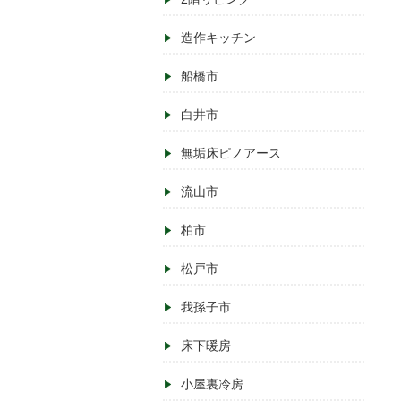
造作キッチン
船橋市
白井市
無垢床ピノアース
流山市
柏市
松戸市
我孫子市
床下暖房
小屋裏冷房