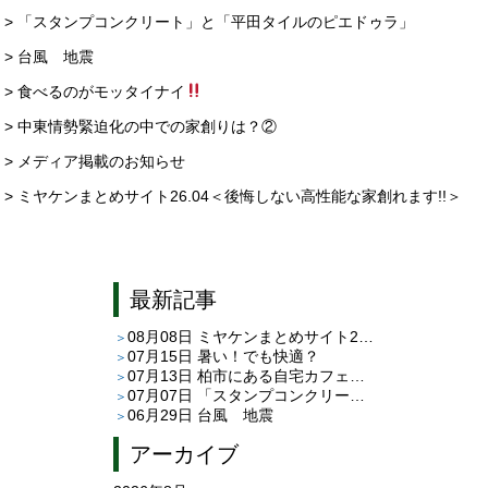
> 「スタンプコンクリート」と「平田タイルのピエドゥラ」
> 台風 地震
> 食べるのがモッタイナイ
> 中東情勢緊迫化の中での家創りは？②
> メディア掲載のお知らせ
> ミヤケンまとめサイト26.04＜後悔しない高性能な家創れます!!＞
最新記事
08月08日
ミヤケンまとめサイト26.08＜後悔しない高性能な家創れます!!＞
07月15日
暑い！でも快適？
07月13日
柏市にある自宅カフェ「café C＆T」さんへ
07月07日
「スタンプコンクリート」と「平田タイルのピエドゥラ」
06月29日
台風 地震
アーカイブ