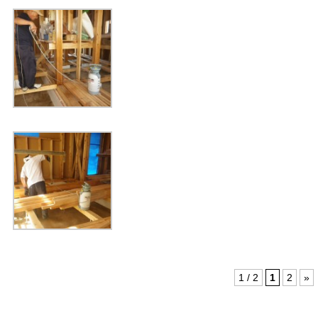
1 / 2
1
2
»