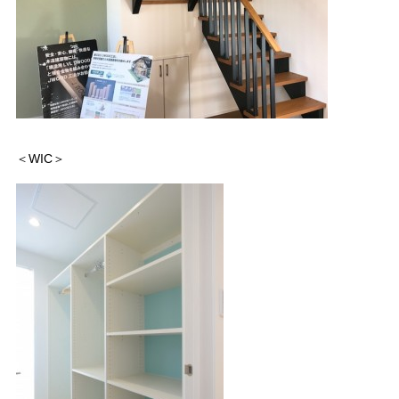
＜WIC＞