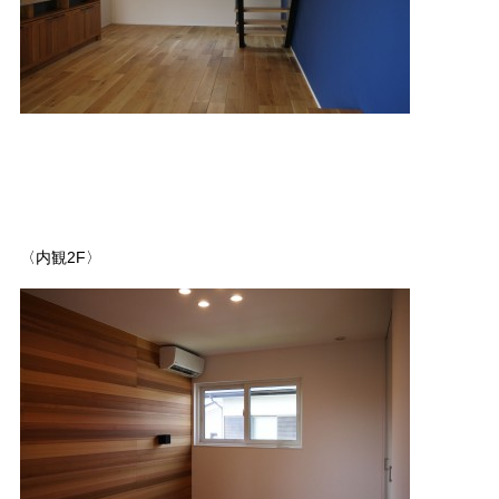
〈内観2F〉