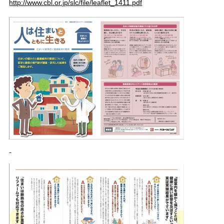
http://www.cbl.or.jp/slc/file/leaflet_1411.pdf