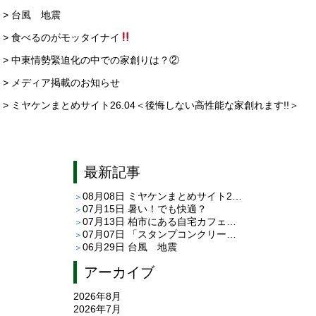
> 台風 地震
> 食べるのがモッタイナイ
> 中東情勢緊迫化の中での家創りは？②
> メディア掲載のお知らせ
> ミヤケンまとめサイト26.04＜後悔しない高性能な家創れます!!＞
最新記事
08月08日
ミヤケンまとめサイト26.08＜後悔しない高性能な家創れます!!＞
07月15日
暑い！でも快適？
07月13日
柏市にある自宅カフェ「café C＆T」さんへ
07月07日
「スタンプコンクリート」と「平田タイルのピエドゥラ」
06月29日
台風 地震
アーカイブ
2026年8月
2026年7月