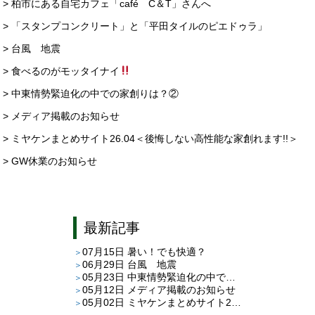
> 柏市にある自宅カフェ「café C＆T」さんへ
> 「スタンプコンクリート」と「平田タイルのピエドゥラ」
> 台風 地震
> 食べるのがモッタイナイ
> 中東情勢緊迫化の中での家創りは？②
> メディア掲載のお知らせ
> ミヤケンまとめサイト26.04＜後悔しない高性能な家創れます!!＞
> GW休業のお知らせ
最新記事
07月15日
暑い！でも快適？
06月29日
台風 地震
05月23日
中東情勢緊迫化の中での家創りは？②
05月12日
メディア掲載のお知らせ
05月02日
ミヤケンまとめサイト26.04＜後悔しない高性能な家創れます!!＞