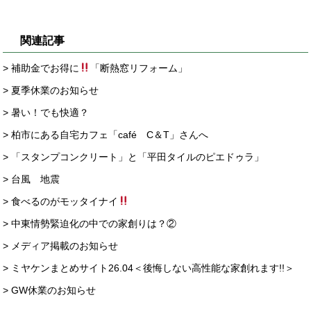
関連記事
> 補助金でお得に
「断熱窓リフォーム」
> 夏季休業のお知らせ
> 暑い！でも快適？
> 柏市にある自宅カフェ「café C＆T」さんへ
> 「スタンプコンクリート」と「平田タイルのピエドゥラ」
> 台風 地震
> 食べるのがモッタイナイ
> 中東情勢緊迫化の中での家創りは？②
> メディア掲載のお知らせ
> ミヤケンまとめサイト26.04＜後悔しない高性能な家創れます!!＞
> GW休業のお知らせ