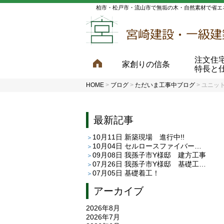
柏市・松戸市・流山市で無垢の木・自然素材で省エ
注文住
家創りの信条
特長と
HOME
>
ブログ
>
ただいま工事中ブログ
>
ユニッ
最新記事
10月11日
新築現場 進行中!!
10月04日
セルロースファイバー 現場見学できます！
09月08日
我孫子市Y様邸 建方工事
07月26日
我孫子市Y様邸 基礎工事が終わりました
07月05日
基礎着工！
アーカイブ
2026年8月
2026年7月