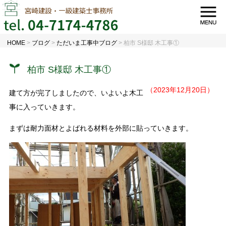
HOME
>
ブログ
>
ただいま工事中ブログ
>
柏市 S様邸 木工事①
柏市 S様邸 木工事①
（2023年12月20日）
建て方が完了しましたので、いよいよ木工
事に入っていきます。
まずは耐力面材とよばれる材料を外部に貼っていきます。