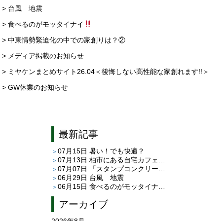
> 台風 地震
> 食べるのがモッタイナイ
> 中東情勢緊迫化の中での家創りは？②
> メディア掲載のお知らせ
> ミヤケンまとめサイト26.04＜後悔しない高性能な家創れます!!＞
> GW休業のお知らせ
最新記事
07月15日
暑い！でも快適？
07月13日
柏市にある自宅カフェ「café C＆T」さんへ
07月07日
「スタンプコンクリート」と「平田タイルのピエドゥラ」
06月29日
台風 地震
06月15日
食べるのがモッタイナイ
アーカイブ
2026年8月