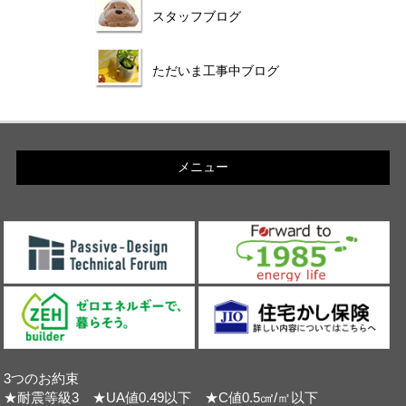
スタッフブログ
ただいま工事中ブログ
メニュー
3つのお約束
★耐震等級3 ★UA値0.49以下 ★C値0.5㎠/㎡以下