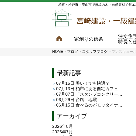
柏市・松戸市・流山市で無垢の木・自然素材で省エ
注文住
家創りの信条
特長と
HOME
>
ブログ
>
スタッフブログ
>
ワンズキュー
最新記事
07月15日
暑い！でも快適？
07月13日
柏市にある自宅カフェ「café C＆T」さんへ
07月07日
「スタンプコンクリート」と「平田タイルのピエドゥラ」
06月29日
台風 地震
06月15日
食べるのがモッタイナイ
アーカイブ
2026年8月
2026年7月