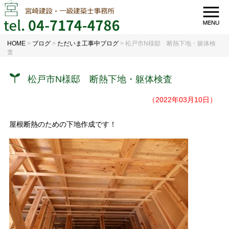
HOME
>
ブログ
>
ただいま工事中ブログ
>
松戸市N様邸 断熱下地・躯体検
査
松戸市N様邸 断熱下地・躯体検査
（2022年03月10日）
屋根断熱のための下地作成です！